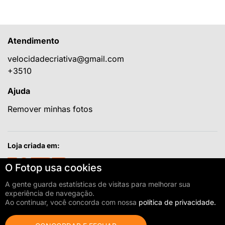
Atendimento
velocidadecriativa@gmail.com
+3510
Ajuda
Remover minhas fotos
Loja criada em:
O Fotop usa cookies
A gente guarda estatísticas de visitas para melhorar sua
O FOTOP não divulga, transfere ou, de qualquer forma, fornece seus
experiência de navegação.
dados para terceiros.
Ao continuar, você concorda com nossa
política de privacidade.
Para nós, sua privacidade é fundamental.
©Velocidade Criativa