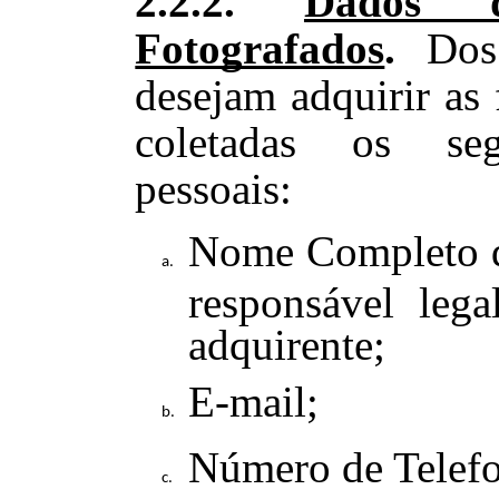
2.2.2.
Dados d
Fotografados
.
Dos
desejam adquirir as 
coletadas os seg
pessoais:
Nome Completo do
responsável lega
adquirente;
E-mail;
Número de Telef